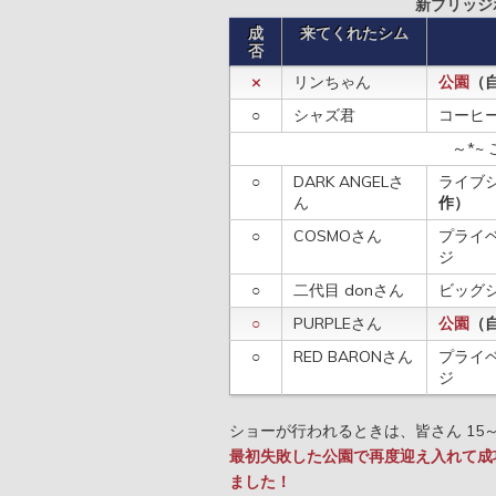
新ブリッジ
成
来てくれたシム
否
×
リンちゃん
公園
（
○
シャズ君
コーヒ
～*~ 
○
DARK ANGELさ
ライブ
ん
作）
○
COSMOさん
プライ
ジ
○
二代目 donさん
ビッグ
○
PURPLEさん
公園
（
○
RED BARONさん
プライ
ジ
ショーが行われるときは、皆さん 15
最初失敗した公園で再度迎え入れて成
ました！