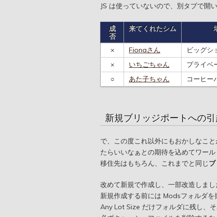
JS は使っていないので、別タブで開
成
来てくれたシム
否
×
Fionaさん
ビッグシ
×
いちごちゃん
プライベ
○
あた子ちゃん
コーヒー
新規ブリッジポートへの引
で、この度これ以外にもおかしなこと
たらいいなぁとの期待を込めてワール
移住先はもちろん、これまでと同じ
ブ
改めて新規で作成し、一部改造しまし
新規作成する前には Modsフォルダ
Any Lot Size だけフォルダ