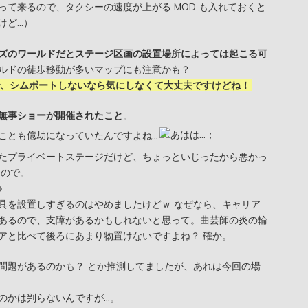
て来るので、タクシーの速度が上がる MOD も入れておくと
けど…）
ズのワールドだとステージ区画の設置場所によっては起こる可
ルドの徒歩移動が多いマップにも注意かも？
、シムポートしないなら気にしなくて大丈夫ですけどね！
無事ショーが開催されたこと
。
ことも億劫になっていたんですよね…
たプライベートステージだけど、ちょっといじったから悪かっ
たので。
♪
具を設置しすぎるのはやめましたけどｗ なぜなら、キャリア
あるので、支障があるかもしれないと思って。曲芸師の炎の輪
アと比べて後ろにあまり物置けないですよね？ 確か。
問題があるのかも？ とか推測してましたが、あれは今回の場
のかは判らないんですが…。