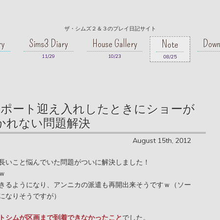
ザ・シムズ２＆３のプレイ日記サイト
ry
Sims3 Diary
House Gallery
Down
Note
11/29
10/23
08/25
ポート迎え入れしたときにショーが
かれない問題解決
August 15th, 2012
長いこと悩んでいた問題がついに解決しました！
ｗ
きるようになり、アンニカの派遣も再開出来そうですｗ（ソー
になりそうですが）
トシムが区画まで到着できなかったこと
でした。