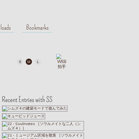
loads
Bookmarks
S
M
L
Recent Entries with SS