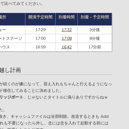
いて比べてみてください。
場所
開演予定時間
到着時間
到着－予定時間
ョー
17:29
17:32
3分後
ートステージ
17:00
17:08
8分後
ハウス
16:59
16:42
17分前
越し計画
が続くのが嫌になって、迎え入れもちゃんと行えるようになっ
ド移住してみることに決めました。
リッジポート
。じゃないとタイトルに偽りありですからねｗ
た。
を抜き、キャッシュファイルは全部削除。改造するときも Add
に残し、それも不要になったら外し、念には念を入れて起動する前には