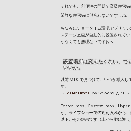
それでも、利便性の問題で高級住宅街
閑静な住宅街に似合わないですしね。
ちなみにショータイム環境でブリッジ
ステージ区画が自動的に設置されてい
かなくても無理ないですねｗ
設置場所は変えたくない、で
いいか。
以前 MTS で見つけて、いつか導入
す。
→
Faster Limos
by Sgloomi @ MTS
FasterLimos、FastestLimo
が、
ライブショーでの迎え入れから
、
以下がその結果です（上から順に迎え