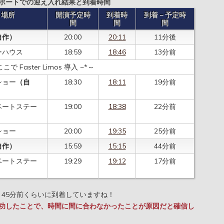
ポートでの迎え入れ結果と到着時間
場所
開演予定時
到着時
到着－予定時
間
間
間
自作）
20:00
20:11
11分後
ーハウス
18:59
18:46
13分前
ここで Faster Limos 導入 ~*～
ショー
（自
18:30
18:11
19分前
ベートステー
19:00
18:38
22分前
ショー
20:00
19:35
25分前
自作）
15:59
15:15
44分前
ベートステー
19:29
19:12
17分前
～45分前くらいに到着していますね！
功したことで、時間に間に合わなかったことが原因だと確信し