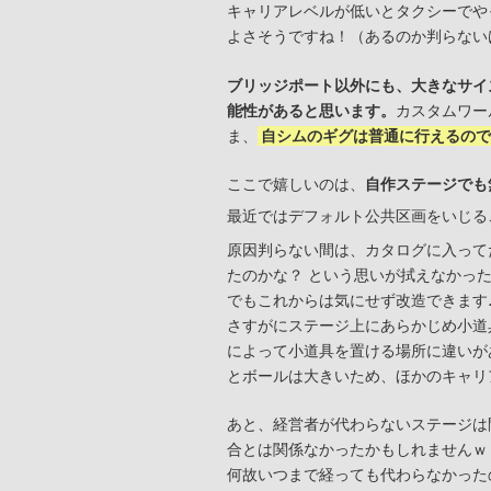
キャリアレベルが低いとタクシーでやっ
よさそうですね！（あるのか判らない
ブリッジポート以外にも、大きなサイ
能性があると思います。
カスタムワー
ま、
自シムのギグは普通に行えるので
ここで嬉しいのは、
自作ステージでも
最近ではデフォルト公共区画をいじる
原因判らない間は、カタログに入って
たのかな？ という思いが拭えなかっ
でもこれからは気にせず改造できます
さすがにステージ上にあらかじめ小道
によって小道具を置ける場所に違いが
とボールは大きいため、ほかのキャリ
あと、経営者が代わらないステージは
合とは関係なかったかもしれませんｗ
何故いつまで経っても代わらなかった