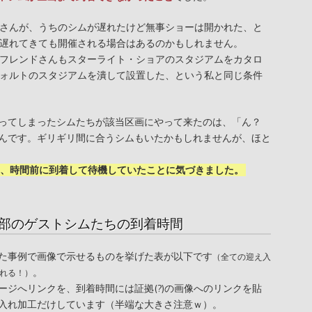
さんが、うちのシムが遅れたけど無事ショーは開かれた、と
遅れてきても開催される場合はあるのかもしれません。
フレンドさんもスターライト・ショアのスタジアムをカタロ
ォルトのスタジアムを潰して設置した、という私と同じ条件
ってしまったシムたちが該当区画にやって来たのは、「ん？
んです。ギリギリ間に合うシムもいたかもしれませんが、ほと
、時間前に到着して待機していたことに気づきました。
部のゲストシムたちの到着時間
た事例で画像で示せるものを挙げた表が以下です
（全ての迎え入
。
れる！）
ージへリンクを、到着時間には証拠(?)の画像へのリンクを貼
入れ加工だけしています（半端な大きさ注意ｗ）。