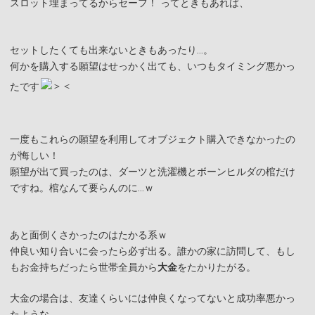
スロット埋まってるからセーフ！ ってときもあれば、
セットしたくても出来ないときもあったり…。
何かを購入する願望はせっかく出ても、いつもタイミング悪かっ
たです
一度もこれらの願望を利用してオブジェクト購入できなかったの
が悔しい！
願望が出て買ったのは、ダーツと洗濯機とボーンヒルダの棺だけ
ですね。棺なんて要らんのに…ｗ
あと面倒くさかったのはたかる系ｗ
仲良い知り合いに会ったら必ず出る。誰かの家に訪問して、もし
もお金持ちだったら世帯全員から
大金
をたかりたがる。
大金の場合は、友達くらいには仲良くなってないと成功率悪かっ
たような…。