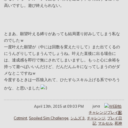
高いですし。遊び終えられない。
とまあ、願望叶える縛りがあっても結局選り好みしてしまう私な
のでしたｗ
一度叶えた願望が（中には
回数を変えたりして
）また出てくるの
にうんざりしてしまうんでしょうね。叶えた直後に出る場合に
は、達成感を即行で無にされてしまいますし。もっと心に余裕を
持って遊べばいいんだけど、だんだんムキになってしまうのがダ
メなとこですねｗ
今度するときは一匹狼入れて、ひたすらスキル上げる系でやろう
かな、と思いました
juna
April 13th, 2015 at 09:03 PM
チャレンジプレイ記
Catmint
,
Spoiled Sim Challenge
,
シムズ３
,
チャレンジ
,
プレイ日
記
,
マルセル
,
死神