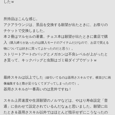
したｗ
所持品はこんな感じ。
アクアラウンジは、景品を交換する願望が出たときに、お祭りの
チケットで交換しました。
本２冊はマルセルの著書。チェス本は願望が出たときに書店で購
入
（購入縛りがあったのは購入モードのアイテムだけなので、お店で買える
。
物については好きに買ってよかったのだと思う）
ストリートアートのバッグとメガホンは不良レベルが上がったと
き貰って、キックバッグと虫類はゴミ箱ダイブでゲットｗ
最終スキルは以上でした
（線引いてるのは器用さスキルです。横並びに画
。
像編集すると数が足りなくてダブってしまったので）
器用さスキルが一番高いのは意外ですね！
スキル上昇速度や生涯願望のノルマなどは、やはり寿命設定「普
通」に合わせて設定されているんだなぁと思いました。願望に出
たとき＆器用さスキル以外ではほとんど指示せずにこうなったの