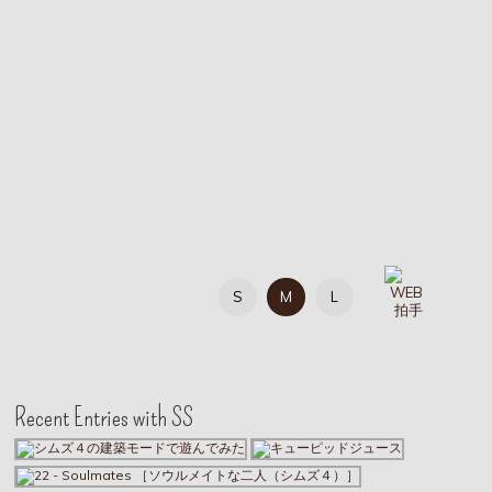
S
M
L
Recent Entries with SS