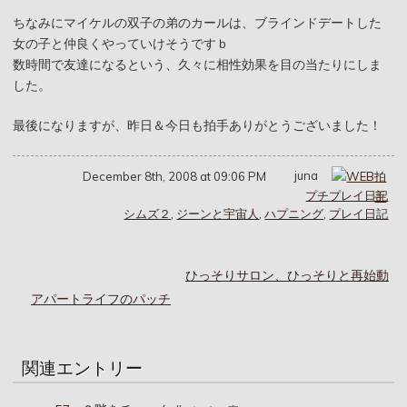
ちなみにマイケルの双子の弟のカールは、ブラインドデートした
女の子と仲良くやっていけそうですｂ
数時間で友達になるという、久々に相性効果を目の当たりにしま
した。
最後になりますが、昨日＆今日も拍手ありがとうございました！
juna
December 8th, 2008 at 09:06 PM
プチプレイ日記
シムズ２
,
ジーンと宇宙人
,
ハプニング
,
プレイ日記
ひっそりサロン、ひっそりと再始動
アパートライフのパッチ
関連エントリー