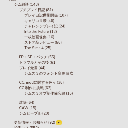
シム雑談 (143)
プチプレイ日記 (81)
プレイ日記世帯関係 (107)
キャリコ世帯 (46)
チャレンジプレイ記 (24)
Into the Future (12)
一枚絵画像集 (16)
ストア品レビュー (56)
The Sims 4 (25)
EP・SP・パッチ (55)
トラブルとその後 (61)
プレイ覚書 (44)
シムズ３のフォント変更 目次
CC, modに関する色々 (36)
CC 制作に挑戦 (62)
シムズ３オブ制作備忘録 (16)
建築 (64)
CAW (15)
シムピープル (20)
更新情報・お知らせ (92)
拍手レス (552)