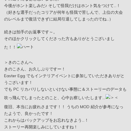
今後がホント楽しみだ♪ そして怪我だけはホント気をつけて…！
（好きな選手だったコリアが何年も怪我で苦しんで、上位の大会
のレベルまで復活できずに結局引退してしまったのでね…）
続きは拍手のお返事です～。
そのほかクリックしてくださった方もありがとうございまし
た！！
＞きのこさんへ
きのこさん、お久しぶりですー！
Easter Egg でもインテリアイベントに参加していただきありがと
うございます！
でも PC リカバリしないといけない事態に＆ストーリーのデータも
吹っ飛んでしまったとのこと、心中お察しいたします…
復旧、本当にお疲れさまです！！ うちの MOD 紹介が参考になっ
たようで、良かったです！
これからはバックアップをお忘れなきよう…！
ストーリー再開楽しみにしていますね！