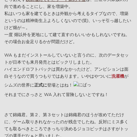
向で進めることにし、家を増築中。
私はいつも家を建てるときは外観から考えるタイプなので、増築
というのは精神衛生上よろしくないので(笑)、いっそ引っ越したい
けど畑が～。
一度 畑以外を更地にして建て直すのもいいかもしれないですね。
その場合お金足りるかが問題だけど。
WA もまだインストールしていないと言うのに、次のデータセッ
トが日本でも来月発売とはビックリしました。
ハイエンドロフトパックは買わなかったけど、アンビションは面
白そうなので買うつもりではあります。いやはやついに
洗濯機
が
シムズの世界に
正式に
登場とはね！
それまでにさっさと WA 入れて冒険しないとですね！
さて錦織君。第２、第３セットは錦織君のほうが攻めてただけ
に、ゲーム取りきれなかったのが残念でしたね。反対にミス多く
ても取るべきところできっちり決めるジョコビッチはさすがトッ
プの選手だなぁと思いました。