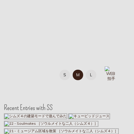
S
M
L
Recent Entries with SS