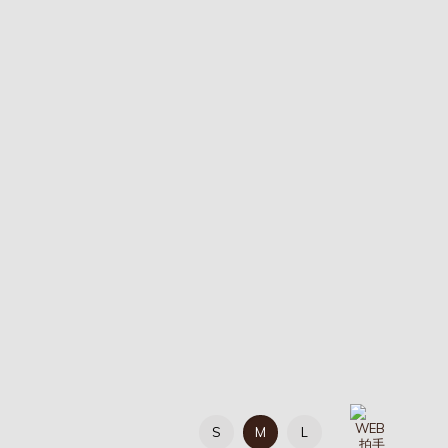
S
M
L