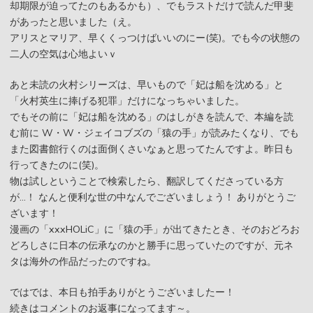
却期限が迫ってたのもあるかも）、でもラストだけで読んだ甲斐
があったと思いました（え。
アリスとマリア、早くくっつけばいいのにー(笑)。でも今の状態の
二人の空気は心地よいｖ
あと未読の火村シリーズは、早いもので「妃は船を沈める」と
「火村英生に捧げる犯罪」だけになっちゃいました。
でもその前に「妃は船を沈める」のはしがきを読んで、本編を読
む前に W・W・ジェイコブズの「猿の手」が読みたくなり、でも
また図書館行くのは面倒くさいなぁと思ってたんですよ。昨日も
行ってきたのに(笑)。
物は試しということで検索したら、翻訳してくださっている方
が…！ なんと便利な世の中なんでございましょう！ ありがとうご
ざいます！
漫画の「xxxHOLiC」に「猿の手」が出てきたとき、そのおどろお
どろしさに日本の伝承なのかと勝手に思っていたのですが、元ネ
タは海外の作品だったのですね。
ではでは、本日も拍手ありがとうございましたー！
続きはコメントのお返事になってます～。