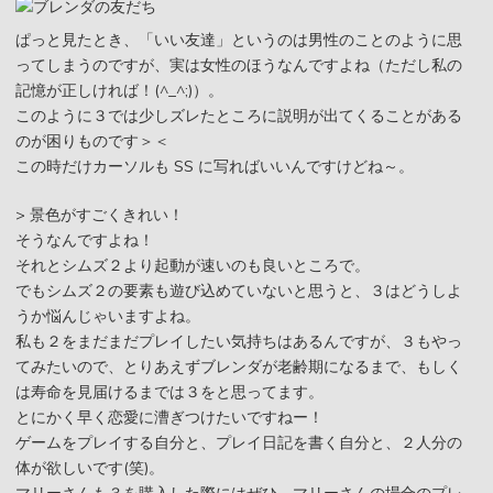
ぱっと見たとき、「いい友達」というのは男性のことのように思
ってしまうのですが、実は女性のほうなんですよね（ただし私の
記憶が正しければ！(^_^;)）。
このように３では少しズレたところに説明が出てくることがある
のが困りものです＞＜
この時だけカーソルも SS に写ればいいんですけどね～。
> 景色がすごくきれい！
そうなんですよね！
それとシムズ２より起動が速いのも良いところで。
でもシムズ２の要素も遊び込めていないと思うと、３はどうしよ
うか悩んじゃいますよね。
私も２をまだまだプレイしたい気持ちはあるんですが、３もやっ
てみたいので、とりあえずブレンダが老齢期になるまで、もしく
は寿命を見届けるまでは３をと思ってます。
とにかく早く恋愛に漕ぎつけたいですねー！
ゲームをプレイする自分と、プレイ日記を書く自分と、２人分の
体が欲しいです(笑)。