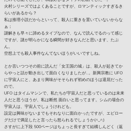
火村シリーズではよくあることですが、ロマンティックすぎるき
らいがあるから？
私は推理小説だからといって、殺人に重きを置いていないからな
ぁ；
謎解きも早々に諦めるタイプなので、なんで読んでるのって感じ
ですが、謎が明らかになる瞬間が好きなんだと思います、たぶ
ん。
空想上でも殺人事件なんてないほうがいいですしね。
とか言いつつその前に読んだ「女王国の城」は、殺人が起きてか
らやっと話が動き出して面白くなりましたが…。新興宗教に UFO
に宇宙人にと、あまり興味がそそられず初めのほうは退屈だった
ので。
UFO はタイムマシンで、私たちが宇宙人だと思っているのは未来
人だと思うほうが、私は断然 面白いと思ってます。シムの場合の
宇宙人は、宇宙人でしょうけれども。
設定は興味がないまでもそれなりに面白かったですが、エピロー
グだけで満足したと言ったら怒られるでしょうか(^_^;)
さすがに上下段 500ページはちょっと長すぎて結構しんどく（返