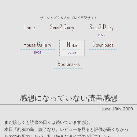
ザ・シムズ２＆３のプレイ日記サイト
Home
Sims2 Diary
Sims3 Diary
11/29
House Gallery
Downloads
Note
10/23
08/25
Bookmarks
感想になっていない読書感想
June 18th, 2009
まだ珍しくも読書の日々は続いています(笑)。
本日「乱鴉の島」読了なり。レビューを見ると評価が高くなかっ
たので心配でしたが、私は好きなタイプのお話でした～。