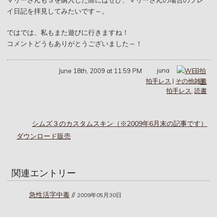
マリーさんも３を購入した際にはぜひ、マリーさんの場合のプレ
イ日記を拝見してみたいです～。
ではでは、私もまた遊びに行きますね！
コメントどうもありがとうございました～！
juna
June 18th, 2009 at 11:59 PM
拍手レス
|
その他雑談
拍手レス
,
読書
シムズ３のカスタムスキン（※2009年6月末の記事です）
ダウンロード販売
関連エントリー
急性活字中毒
//
2009年05月30日