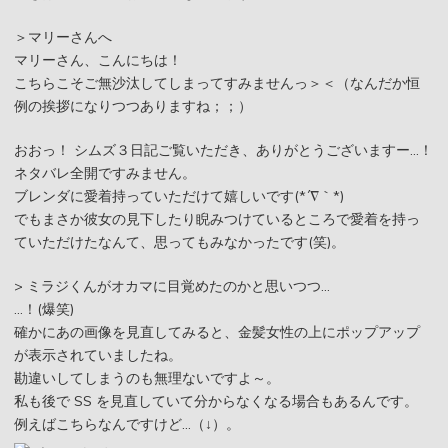
＞マリーさんへ
マリーさん、こんにちは！
こちらこそご無沙汰してしまってすみませんっ＞＜（なんだか恒
例の挨拶になりつつありますね；；）
おおっ！ シムズ３日記ご覧いただき、ありがとうございますー…！
ネタバレ全開ですみません。
ブレンダに愛着持っていただけて嬉しいです(*´∇｀*)
でもまさか彼女の見下したり睨みつけているところで愛着を持っ
ていただけたなんて、思ってもみなかったです(笑)。
> ミラジくんがオカマに目覚めたのかと思いつつ…
…！(爆笑)
確かにあの画像を見直してみると、金髪女性の上にポップアップ
が表示されていましたね。
勘違いしてしまうのも無理ないですよ～。
私も後で SS を見直していて分からなくなる場合もあるんです。
例えばこちらなんですけど…（↓）。