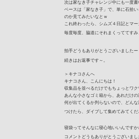
次は家なき子チャレンジ中にも一度書
ベースは「家なき子」で、単に石拾い
のか見てみたいなとｗ
これ終わったら、シムズ４日記とマー
毎度毎度、脇道にそれまくっててすみ
拍手どうもありがとうございましたー
続きはお返事です～。
＞キナコさんへ
キナコさん、こんにちは！
収集品を並べるだけでもちょっとワク
あんな小さなゴミ箱から、あれだけの
何が出てくるか判らないので、どんな
つけたら、ダイブして集めてみてくだ
寝袋ってそんなに寝心地いいんですか
コメントどうもありがとうございまし