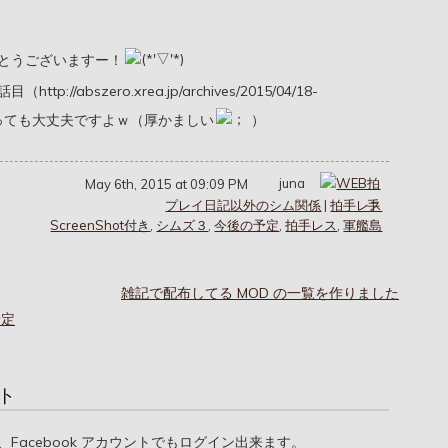
とうございますー！
abszero.xrea.jp/archives/2015/04/18-
ださっても大丈夫ですよｗ（厚かましい
）
juna
May 6th, 2015 at 09:09 PM
プレイ日記以外のシム関係
|
拍手レス
ScreenShot付き
,
シムズ３
,
今後の予定
,
拍手レス
,
軍艦島
雑記で配布してる MOD の一覧を作りました
予定
ト
oogle、Facebook アカウントでもログイン出来ます。