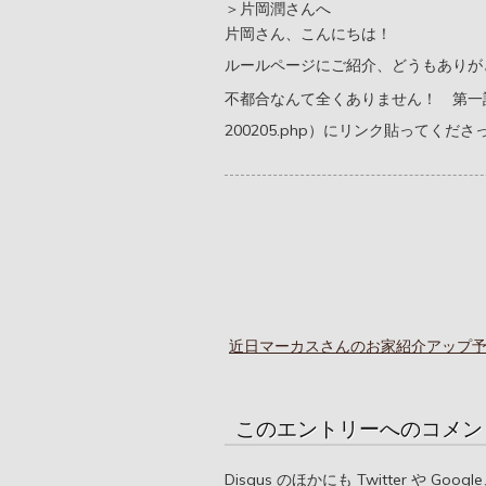
＞片岡潤さんへ
片岡さん、こんにちは！
ルールページにご紹介、どうもありが
不都合なんて全くありません！ 第一話目（http://
200205.php）にリンク貼ってく
近日マーカスさんのお家紹介アップ
このエントリーへのコメン
Disqus のほかにも Twitter や G