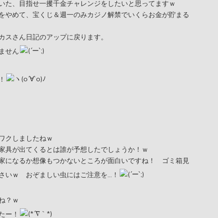
いた、目指せ一攫千金チャレンジをしたいと思ってますｗ
をやめて、宝くじ＆週一のみカジノ解禁でいくらお金が貯まる
カスさん日記のアップに戻ります。
ません
！
ワクしましたねｗ
家具が出てくるとは誰が予想したでしょうか！ｗ
家になるか想像もつかないところが面白いですね！ ゴミ箱見
さいｗ おぞましい虫にはご注意を…！
ね？ｗ
たー！