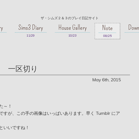
ザ・シムズ２＆３のプレイ日記サイト
ry
Sims3 Diary
House Gallery
Down
Note
11/29
10/23
08/25
一区切り
May 6th, 2015
た～！
すが、この手の画像はいっぱいあります。早く Tumblr にア
といいですね！