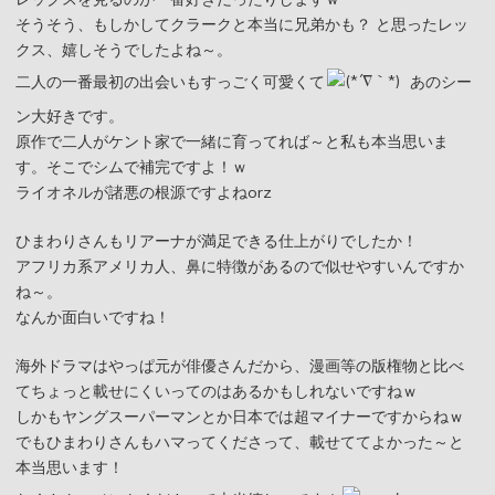
そうそう、もしかしてクラークと本当に兄弟かも？ と思ったレッ
クス、嬉しそうでしたよね～。
二人の一番最初の出会いもすっごく可愛くて
あのシー
ン大好きです。
原作で二人がケント家で一緒に育ってれば～と私も本当思いま
す。そこでシムで補完ですよ！ｗ
ライオネルが諸悪の根源ですよねorz
ひまわりさんもリアーナが満足できる仕上がりでしたか！
アフリカ系アメリカ人、鼻に特徴があるので似せやすいんですか
ね～。
なんか面白いですね！
海外ドラマはやっぱ元が俳優さんだから、漫画等の版権物と比べ
てちょっと載せにくいってのはあるかもしれないですねｗ
しかもヤングスーパーマンとか日本では超マイナーですからねｗ
でもひまわりさんもハマってくださって、載せててよかった～と
本当思います！