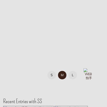
S
M
L
Recent Entries with SS