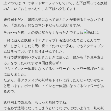
上２つでは PC でネットサーフィンしていて、左下は写ってる妖精
の左にいておしゃべり中、右下はハグしてます。
妖精同士だと、妖精の姿になって遊ぶことが出来るじゃないです
か。「戯れる」的なコマンドだったと思いますが。
それやった後、元の姿に戻らなくなったんですよね
一緒に遊んだ妖精（非アクティブ）も透明のままだったんです
が、しばらくしたら元に戻ってたので一安心。でもアクティブシ
ムは放っておいても治りませんでした。
それで以前透明バグが起きたときに戻った、鏡から「外見を変え
る」をやったのですが今回は戻らず！
でもトイレと一体型になってるシャワーで、シャワー浴びたら元
に戻りました。
たぶん、非アクティブの妖精もトイレに行ったんじゃないかな～
と思います。ボット屋にトイレと一体型になってるシャワーがあ
るので。
妖精同士で戯れる、ちょっと危険ですね。
でも必ず透明になってしまうというわけではないようで、別の妖