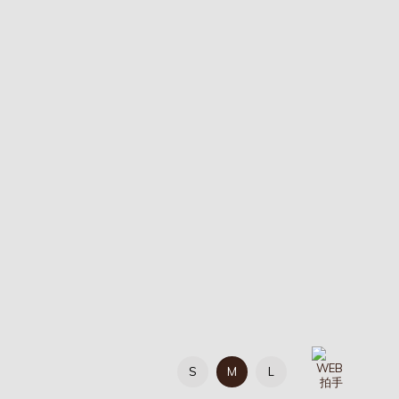
S
M
L