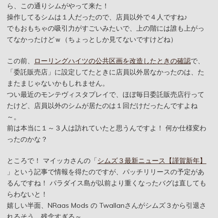
ら、この通りシムがやって来た！
操作してるシムは１人だったので、店員以外で４人ですね♪
でもおもちゃの吸引力がすごいみたいで、上の階には誰も上がっ
てなかったけどｗ（ちょっとしか見てないですけどね）
この前、
ローリングハイツの公共区画を改造したときの確認
で、
「委託販売店」に設定してたときに店員以外居なかったのは、た
またまじゃないかもしれません。
つい最近のモンテヴィスタプレイで、ほぼ毎日委託販売店行って
たけど、店員以外のシムが居たのは１回だけだったんですよね
～。
前は本当に１～３人は訪れていたと思うんですよ！ 何か仕様変わ
ったのかな？
ところで！ マイッカさんの「
シムズ３最新ニュース【謹賀新年】
」という記事で情報を得たのですが、パッチリリースの予定があ
るんですね！ パラダイス島が以前より重くなったバグは直しても
らわないと！
嬉しい半面、NRaas Mods の Twallanさんがシムズ３から引退さ
れるそう。残念すぎる～。