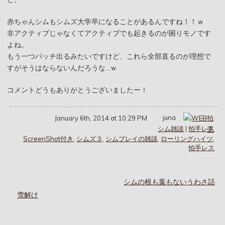
赤ちゃんシムもシムズ大学卒になることがあるんですね！！ｗ
非アクティブじゃなくてアクティブでも起きるのが困りモノです
よね。
もう一つパッチ出るみたいですけど、これら全部直るのが理想で
すがそうはならないんだろうな…ｗ
コメントどうもありがとうございましたー！
juna
January 6th, 2014 at 10:29 PM
シム雑談
|
拍手レス
ScreenShot付き
,
シムズ３
,
シムプレイの雑談
,
ローリングハイツ
,
拍手レス
シムの根も葉もないうわさ話
雪解け