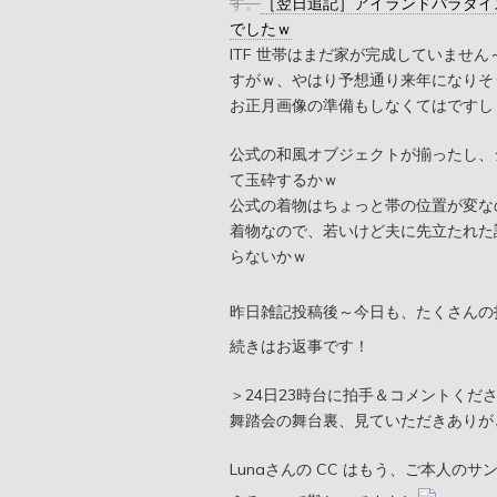
す。
［翌日追記］アイランドパラダイ
でしたｗ
ITF 世帯はまだ家が完成していませ
すがｗ、やはり予想通り来年になりそ
お正月画像の準備もしなくてはですし
公式の和風オブジェクトが揃ったし、
て玉砕するかｗ
公式の着物はちょっと帯の位置が変なの
着物なので、若いけど夫に先立たれた
らないかｗ
昨日雑記投稿後～今日も、たくさんの
続きはお返事です！
＞24日23時台に拍手＆コメントくだ
舞踏会の舞台裏、見ていただきありが
Lunaさんの CC はもう、ご本人