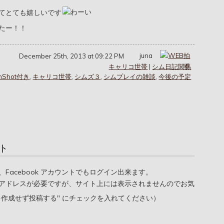
てとても嬉しいです
たー！！
juna
December 25th, 2013 at 09:22 PM
キャリコ世帯
|
シム日記関係
enShot付き
,
キャリコ世帯
,
シムズ３
,
シムプレイの雑談
,
今後の予定
ト
oogle、Facebook アカウントでもログイン出来ます。
アドレスが必要ですが、サイト上には表示されませんのでお気
を作成せず投稿する" にチェックを入れてください）