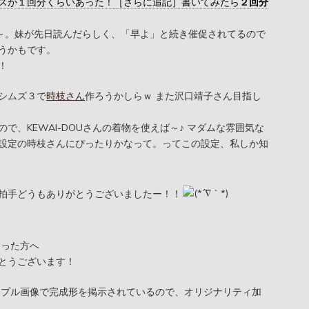
スが１回分くらいあった！
［さらに追記］書いてみたら
２回分
ん～。妹が先日読んだらしく、「早よ」と続き催促されてるので
うかもです。
！
シムズ３で
時枝さん
作ろうかしらｗ また沢口靖子さん目指し
で、KEWAI-DOUさんの着物を使えば～♪ マダムな雰囲気な
設定の時枝さんにぴったりかなって。ってこの設定、私しか知
拍手どうもありがとうございましたー！！
さった方へ
とうございます！
のサンプル画像で完成形を掲示されているので、オリジナリティ加