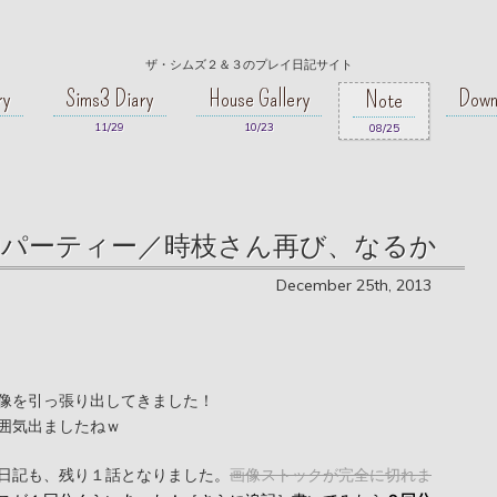
ザ・シムズ２＆３のプレイ日記サイト
ry
Sims3 Diary
House Gallery
Down
Note
11/29
10/23
08/25
物パーティー／時枝さん再び、なるか
December 25th, 2013
像を引っ張り出してきました！
囲気出ましたねｗ
日記も、残り１話となりました。
画像ストックが完全に切れま