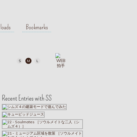
loads
Bookmarks
S
M
L
Recent Entries with SS