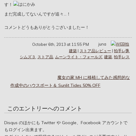
す！
まだ完成してないんですが追々…！
コメントどうもありがとうございましたー！
juna
October 6th, 2013 at 11:55 PM
建築
|
ストア品レビュー
|
拍手レス
シムズ３
,
ストア品
,
ムーンライト・フォールズ
,
建築
,
拍手レス
魔女の家 MH に移植してみた感想的な
作成中のハウスボート＆ Sunlit Tides 50% OFF
このエントリーへのコメント
Disqus のほかにも Twitter や Google、Facebook アカウントで
もログイン出来ます。