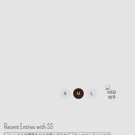
S
M
L
Recent Entries with SS