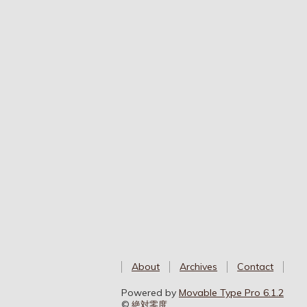
About
Archives
Contact
Powered by
Movable Type Pro 6.1.2
©
絶対零度
.