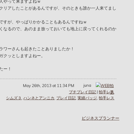
人やって来ますよねｗ
クリアしたことがあるんですが、そのときも誰か一人来てまし
ですが、やっぱりかかることもあるんですねｗ
くなるので、あのまま放っておいても地上に戻ってくれるのか
ラワーさんも起きたことありましたか！
ガクッとしますよねー。
たー！
juna
May 26th, 2013 at 11:34 PM
プチプレイ日記
|
拍手レス
シムズ３
,
ハンネとアンニカ
,
プレイ日記
,
実績バッジ
,
拍手レス
ビジネスプランナー