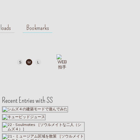
loads
Bookmarks
S
M
L
Recent Entries with SS