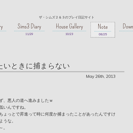
ザ・シムズ２＆３のプレイ日記サイト
ry
Sims3 Diary
House Gallery
Down
Note
11/29
10/23
08/25
たいときに捕まらない
May 26th, 2013
ず、悪人の道へ進みましたｗ
低いんですね。
ちょっとで昇進って時に何度か捕まったことがあったんですけ
ような。
～。