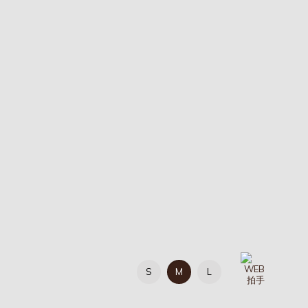
S
M
L