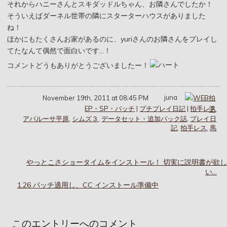
それからハニーさんとスキダッドルちゃん、お隣さんでしたか！
そういえばダーネル世帯の隣にスターターハウスがありました
ね！
ほかにもたくさんお家があるのに、yuriさんのお隣さんをプレイし
てたなんて偶然で面白いです…！
コメントどうもありがとうございましたー！
juna
November 19th, 2011 at 08:45 PM
EP・SP・パッチ
|
プチプレイ日記
|
拍手レス
アパルーサ平原
,
シムズ３
,
データセット・追加パック話
,
プレイ日
記
,
拍手レス
,
馬
やっとこさショータイムをインストール！ 切実に説明書が欲し
い…
1.26 パッチ適用し、CC インストール準備中
このエントリーへのコメント