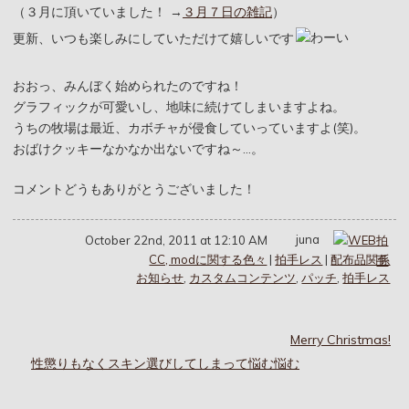
（３月に頂いていました！ →
３月７日の雑記
）
更新、いつも楽しみにしていただけて嬉しいです
おおっ、みんぼく始められたのですね！
グラフィックが可愛いし、地味に続けてしまいますよね。
うちの牧場は最近、カボチャが侵食していっていますよ(笑)。
おばけクッキーなかなか出ないですね～…。
コメントどうもありがとうございました！
juna
October 22nd, 2011 at 12:10 AM
CC, modに関する色々
|
拍手レス
|
配布品関係
お知らせ
,
カスタムコンテンツ
,
パッチ
,
拍手レス
Merry Christmas!
性懲りもなくスキン選びしてしまって悩む悩む