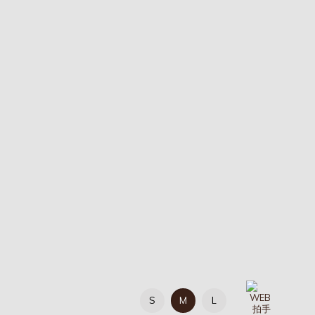
S
M
L