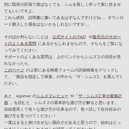
別に既存の区画で遊ばなくても、シムを新しく作って家に住ませ
てもいいですよ。
これら絶対、説明書に書いてあるはずなんですけどね…。ダウンロ
ード購入した場合はないかもしれないですが…。
そのほか判らないことは、
公式サイトの FAQ
や
販売元のサポー
トのよくある質問
にあるかもしれませんので、そちらをご覧にな
ってみてください。
サポートのよくある質問は、上のリンクからシムズ２の項目が見
れなかったら、
このページ
の上部にある検索フォームの詳細検索をクリックし
て、「製品を指定して検索」の中から「ザ・シムズ2」を選んでく
ださい。
あと、4gamer の
シムズ２レビュー
や「
ザ・シムズ2 幸せ家族計
画
」を読むと、シムズ２の基本的な遊び方が解ると思います。
自由度高くて色々な遊び方が出来るので、色々試して自分好みの
遊び方を見つけてください！
一度はまると抜け出せない面白さがあると思うので、始めはとっ