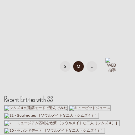
S
M
L
Recent Entries with SS