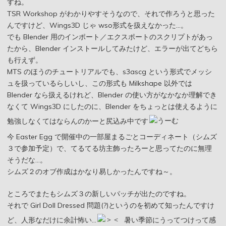
すね。
TSR Workshop がわかりやすそうなので、それで作ろうと思った
んですけど、Wings3D じゃ wso形式を扱えなかった…。
でも Blender 用のインポート／エクスポートのスクリプトがあっ
たから、Blender インストールしてみたけど、エラーが出てどちら
も行えず。
MTS のほうのチュートリアルでも、s3ascg という形式でメッシ
ュを扱っているらしいし、この形式も Milkshape 以外では
Blender なら扱えるけれど、Blender の使い方がなかなか理解でき
なくて Wings3D にしたのに、Blender をちょっとは使えるように
勉強しなくてはならんのかーと尻込み中です
今 Easter Egg で開催中の一部屋まるごとコーディネート（シムズ
３で参加予定）で、てるてる坊主飾ったろーと思ってたのに無理
そうだな…。
シムズ２のオブ作成はかなり易しかったんですね～。
ところでまたもシムズ３の新しいパッチが出たのですね。
それで Girl Doll Dressed 問題(?)というのを初めて知ったんですけ
ど、人形なだけに余計怖い…
暑い季節にうってつけって感