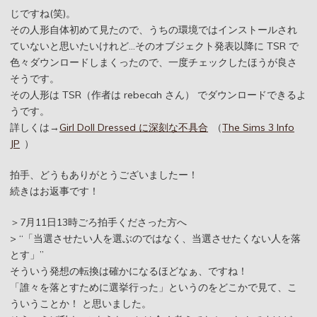
じですね(笑)。
その人形自体初めて見たので、うちの環境ではインストールされ
ていないと思いたいけれど…そのオブジェクト発表以降に TSR で
色々ダウンロードしまくったので、一度チェックしたほうが良さ
そうです。
その人形は TSR（作者は rebecah さん） でダウンロードできるよ
うです。
詳しくは→
Girl Doll Dressed に深刻な不具合
（
The Sims 3 Info
JP
）
拍手、どうもありがとうございましたー！
続きはお返事です！
＞7月11日13時ごろ拍手くださった方へ
>
「当選させたい人を選ぶのではなく、当選させたくない人を落
とす」
そういう発想の転換は確かになるほどなぁ、ですね！
「誰々を落とすために選挙行った」というのをどこかで見て、こ
ういうことか！ と思いました。