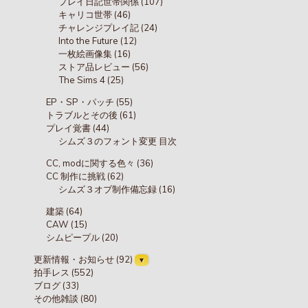
プレイ日記世帯関係 (107)
キャリコ世帯 (46)
チャレンジプレイ記 (24)
Into the Future (12)
一枚絵画像集 (16)
ストア品レビュー (56)
The Sims 4 (25)
EP・SP・パッチ (55)
トラブルとその後 (61)
プレイ覚書 (44)
シムズ３のフォント変更 目次
CC, modに関する色々 (36)
CC 制作に挑戦 (62)
シムズ３オブ制作備忘録 (16)
建築 (64)
CAW (15)
シムピープル (20)
更新情報・お知らせ (92)
拍手レス (552)
ブログ (33)
その他雑談 (80)