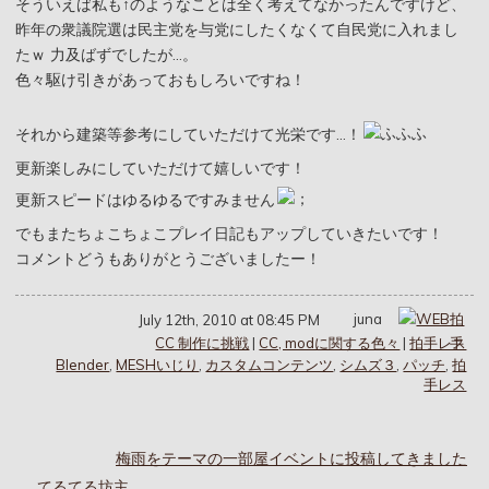
そういえば私も↑のようなことは全く考えてなかったんですけど、
昨年の衆議院選は民主党を与党にしたくなくて自民党に入れまし
たｗ 力及ばずでしたが…。
色々駆け引きがあっておもしろいですね！
それから建築等参考にしていただけて光栄です…！
更新楽しみにしていただけて嬉しいです！
更新スピードはゆるゆるですみません
でもまたちょこちょこプレイ日記もアップしていきたいです！
コメントどうもありがとうございましたー！
juna
July 12th, 2010 at 08:45 PM
CC 制作に挑戦
|
CC, modに関する色々
|
拍手レス
Blender
,
MESHいじり
,
カスタムコンテンツ
,
シムズ３
,
パッチ
,
拍
手レス
梅雨をテーマの一部屋イベントに投稿してきました
てるてる坊主