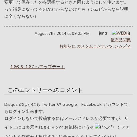
変更して保存したのを選択するときと同じようにして使います。
って補足になってるのかわからないけどｗ（シムピからなら説明
に全くならない）
juna
August 7th, 2014 at 09:03 PM
配布品関係
お知らせ
,
カスタムコンテンツ
,
シムズ２
1.66 ＆ 1.67 へアップデート
このエントリーへのコメント
Disqus のほかにも Twitter や Google、Facebook アカウントで
もログイン出来ます。
ログインしないで投稿するにはメールアドレスが必要ですが、サ
イト上には表示されませんのでお気軽にどうぞ
（"アカ
ウントを作成せず投稿する" にチェックを入れてください）