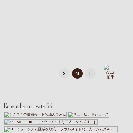
S
M
L
Recent Entries with SS