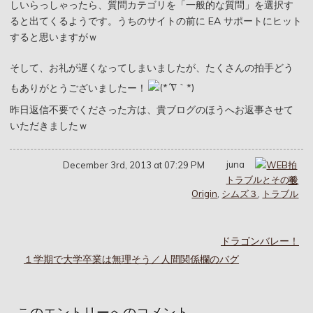
しいらっしゃったら、質問カテゴリを「一般的な質問」を選択す
ると出てくるようです。うちのサイトの前に EA サポートにヒット
すると思いますがｗ
そして、お礼が遅くなってしまいましたが、たくさんの拍手どう
もありがとうございましたー！
昨日返信不要でくださった方は、貴ブログのほうへお返事させて
いただきましたｗ
juna
December 3rd, 2013 at 07:29 PM
トラブルとその後
Origin
,
シムズ３
,
トラブル
ドラゴンバレー！
１学期で大学卒業は無理そう／人間関係欄のバグ
このエントリーへのコメント