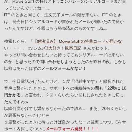
が、Movie Stuff の特典とドラゴンバレーのシリアルコードまだ貰
ってないんですよねー…。
ITF のときと同じく、注文完了メールの類が来ない。ITF のとき
は、発売日にシリアルコードが書かれたメールが届いたので良か
ったんですけど、今回はもう発売済みのものですしね…。
検索したら、「
【解決済み】 Movie Stuffの特典コードが届かな
い・・・
」 by
シムズ3大好き！観察日記
さんがヒット。
やっぱり問い合わせしないと待っててもシリアルコードは来ない
のか…と思ったので問い合わせしようとしたのが昨日の夜。しかし
以前はあったはずの
メールフォームがない！
で、今日電話かけたんだけど、１度「混雑中です」と録音された
音声に繋がったときに、サポートへの接続待ちの間も「
22秒に 10
円かかる
」と言われ、２回くらいたらい回しにされたときに切っ
たんですわｗ
以降何度かけても繋がらなかったので諦め…。まあ、20分くらいし
か頑張らなかったけどｗ
１度繋がったときに待っとけば良かったなーと後悔しつつ、EA サ
ポート内探してついに
メールフォーム発見！！！！