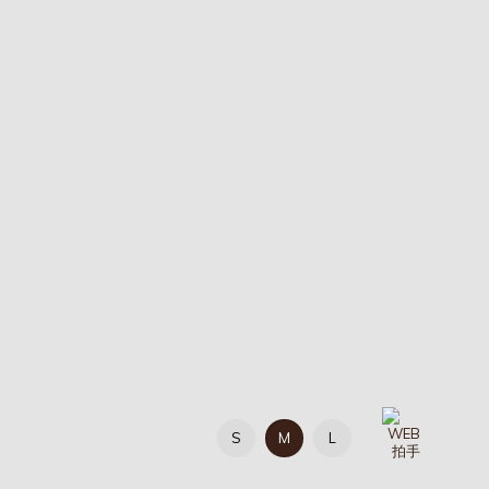
S
M
L