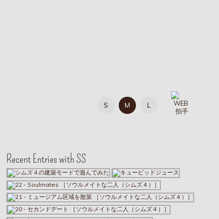
S
M
L
Recent Entries with SS