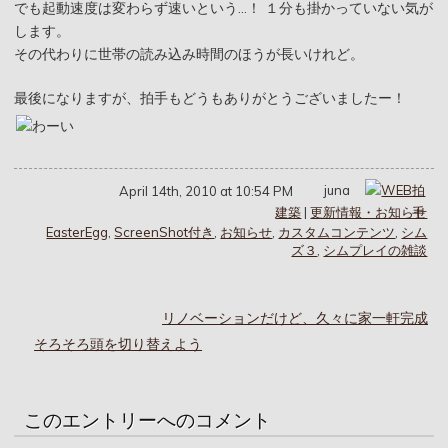
でも起動速度は変わらず速いという…！ １分も掛かっていない気が
します。
その代わりに世帯の読み込み時間のほうが長いけれど。
最後になりますが、拍手もどうもありがとうございましたー！
juna
April 14th, 2010 at 10:54 PM
建築
|
更新情報・お知らせ
EasterEgg
,
ScreenShot付き
,
お知らせ
,
カスタムコンテンツ
,
シム
ズ３
,
シムプレイの雑談
リノベーションだけど、久々に家一軒完成
そろそろ頭を切り替えよう
このエントリーへのコメント