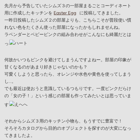
先月から予告していたシムズ３の一部屋まるごとコーディネート
用に作成したキッチンを
Easter Egg
に投稿してきました。
一昨日投稿したシムズ２の部屋よりも、こちらこそが普段使い慣
れない色をたくさん使った部屋になったかもしれませんね。
ラベンダーとベビーピンクの組み合わせがこんなにも綺麗だとは
っ
何故かいつもピンクを避けてしまうんですよねー。部屋の印象が
甘くなるのがあまり好きじゃないのかも？
可愛くしようと思ったら、オレンジや水色や黄色を使ってしまう
し…。
でも最近は使おうと意識しているつもりです。一度ピンクだらけ
の「女の子！」という感じの部屋も作ってみたいとは思っていま
す
それからシムズ３用のキッチン小物も、もうすでに豊富で！
そろそろカタログから目的のオブジェクトを探すのが大変になっ
てきましたよ。