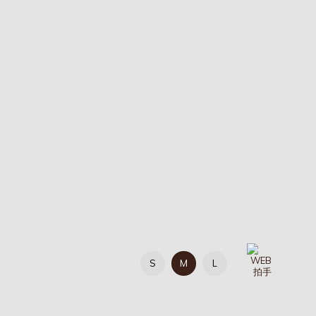
S
M
L