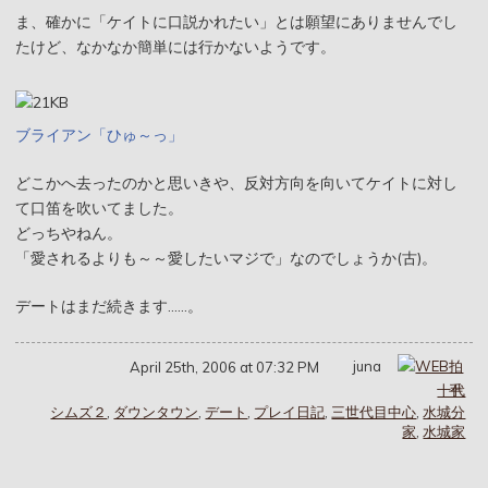
ま、確かに「ケイトに口説かれたい」とは願望にありませんでし
たけど、なかなか簡単には行かないようです。
ブライアン「ひゅ～っ」
どこかへ去ったのかと思いきや、反対方向を向いてケイトに対し
て口笛を吹いてました。
どっちやねん。
「愛されるよりも～～愛したいマジで」なのでしょうか(古)。
デートはまだ続きます……。
juna
April 25th, 2006 at 07:32 PM
十代
シムズ２
,
ダウンタウン
,
デート
,
プレイ日記
,
三世代目中心
,
水城分
家
,
水城家