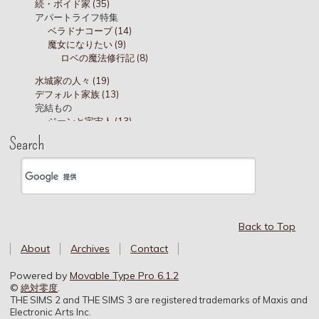
続・ボイド家 (35)
アパートライフ特集
ベラドナコーブ (14)
魔女になりたい (9)
ロベの魔法修行記 (8)
水城家の人々 (19)
デフォルト家族 (13)
完結もの
ジーンと宇宙人 (13)
水城家 (45)
Search
水城家 ショップライフ (5)
三世代目中心
十代 (18)
キャンパス
デニッシュ通り (20)
ボッグズホール寮 (18)
Back to Top
水城分家 (41)
About
Archives
Contact
バーキン家 (61)
ボイド家 (28)
Powered by
Movable Type Pro 6.1.2
ひっそりサロン (8)
©
絶対零度
.
THE SIMS 2 and THE SIMS 3 are registered trademarks of Maxis and
Electronic Arts Inc.