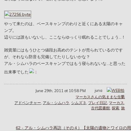
やって来たのは、ベースキャンプのわりと近くにある太陽のキャ
ンプ。
辺りには誰もいないし、ここならゆっくり眠れることでしょう…！
雑貨屋にはもうひとつ値段お高めのテントが売られているのです
が、それなら防音も完備してたりしないかな？
アル・シムハラのベースキャンプではもう寝られないな…と思った
出来事でした
juna
June 29th, 2011 at 10:58 PM
マーカスさんの気ままな生活
アドベンチャー
,
アル・シムハラ
,
シムズ３
,
プレイ日記
,
マーカス
,
古代図書館
,
探索
,
旅
62 - アル・シムハラ再訪（その４）【太陽の遺物とワイロの用