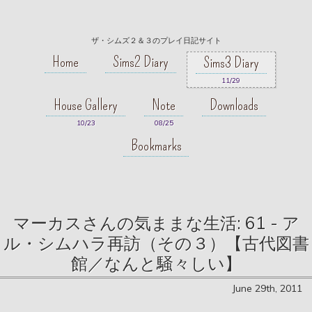
ザ・シムズ２＆３のプレイ日記サイト
Home
Sims2 Diary
Sims3 Diary
11/29
House Gallery
Note
Downloads
10/23
08/25
Bookmarks
マーカスさんの気ままな生活: 61 - ア
ル・シムハラ再訪（その３）【古代図書
館／なんと騒々しい】
June 29th, 2011