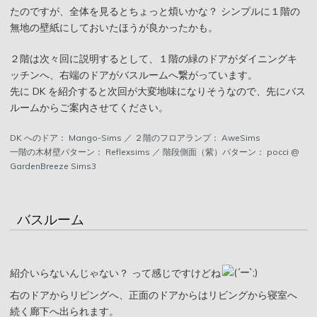
たのですが、全体を見るとちょっと煩いかな？ シンプルに１階の
無地の壁紙にしておいたほうが良かったかも。
２階は次々回に説明するとして、１階の緑のドアがダイニングキ
ッチンへ、右端のドアがバスルームへ繋がっています。
先に DK を紹介すると次回が大変地味になりそうなので、先にバス
ルームからご案内させてください。
DK へのドア： Mango-Sims ／ ２階のフロアランプ： AweSims
一階の木材壁パターン： Reflexsims ／ 階段側面（紫）パターン： pocci @
GardenBreeze Sims3
バスルーム
紹介いらないんじゃない？ って感じですけどね
右のドアからリビングへ、正面のドアからはリビングから寝室へ
続く廊下へ出られます。