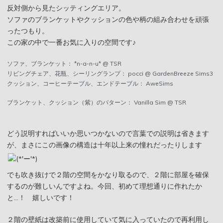
反対側から見たシッティングエリア。
ソファのブランケットやクッションの色や柄の組み合わせを頑張
ったつもり。
この家の中で一番お気に入りの空間です♪
ソファ、ブランケット： *n-a-n-u* @ TSR
リビングチェア、花瓶、シーリングランプ： pocci @ GardenBreeze Sims3
クッション、コーヒーテーブル、エンドテーブル： AweSims
ブランケット、クッション（紫）のパターン： Vanilla Sim @ TSR
どう説明すればいいか思いつかないので言葉での説明は省きます
が、まさにこの画像の構造は十年以上来の憧れだったりします
でも吹き抜けで２階の空間をかなり取るので、２階に部屋を確保
するのが難しいんですよね。今回、初めて理想通りに作れたか
と…！ 嬉しいです！
２階の壁紙は改築前に使用していて気に入っていたので再利用し