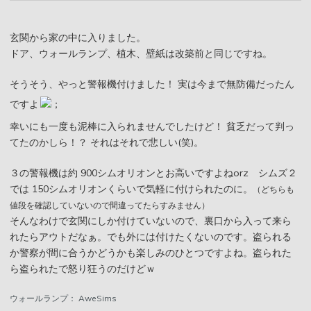
玄関から家の中に入りました。
ドア、ウォールランプ、植木、壁紙は改築前と同じですね。
そうそう、やっと警報機付けました！ 実は今まで無防備だったん
ですよ
幸いにも一度も泥棒に入られませんでしたけど！ 貧乏だって判っ
てたのかしら！？ それはそれで悲しい(笑)。
３の警報機は約 900シムオリオンとお高いですよねorz シムズ２
では 150シムオリオンくらいで気軽に付けられたのに。
（どちらも
値段を確認していないので間違ってたらすみません）
そんなわけで玄関にしか付けていないので、裏口から入って来ら
れたらアウトだなぁ。でも外には付けたくないのです。盗られる
か警察が間に合うかどうかも楽しみのひとつですよね。盗られた
ら盗られたで怒り狂うのだけどｗ
ウォールランプ： AweSims