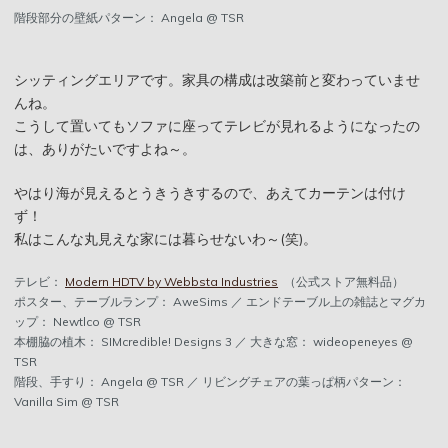
階段部分の壁紙パターン： Angela @ TSR
シッティングエリアです。家具の構成は改築前と変わっていませ
んね。
こうして置いてもソファに座ってテレビが見れるようになったの
は、ありがたいですよね～。
やはり海が見えるとうきうきするので、あえてカーテンは付け
ず！
私はこんな丸見えな家には暮らせないわ～(笑)。
テレビ：
Modern HDTV by Webbsta Industries
（公式ストア無料品）
ポスター、テーブルランプ： AweSims ／ エンドテーブル上の雑誌とマグカ
ップ： Newtlco @ TSR
本棚脇の植木： SIMcredible! Designs 3 ／ 大きな窓： wideopeneyes @
TSR
階段、手すり： Angela @ TSR ／ リビングチェアの葉っぱ柄パターン：
Vanilla Sim @ TSR