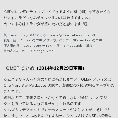
玄関先には何かディスプレイできるように机（棚）を置きたくな
ります。身だしなみチェック用の鏡は必須ですよね。
ぬいぐるみはミランダが置いたのだと思います(笑)。
机： AweSims ／ ぬいぐるみ： pocci @ GardenBreeze Sims3
花瓶、鏡： Angela @ TSR ／ テーブルランプ： SIMcredible! @ TSR
正方形の窓： Cyclonesue @ TSR ／ 窓： Simpossible（閉鎖）
机の高さの OMSP： Mango-Sims
OMSP まとめ
（2014年12月29日更新）
シムズ３から入った方のために補足しますと、OMSP というのは
One More Slot Packages の略で、装飾に便利な透明なテーブルの
ことです。
透明なので、本来スロットがなくて置けない部分にも、オブジェ
クトを置いているように見せかけられるのです。
シムズ３はデフォルトでも十分スロットがありますが、それでも
物足りないこともあるんですよねー。シムズ３版 OMSP の登場は