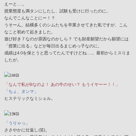
えーと……。
授業態度も満タンにしたし、試験も受けに行ったのに。
なんでこんなことにー！？
うそーん。結構多くのシムたちを卒業させてきた私ですが、こん
なこと初めて起きました。
遊び好き７なのが原因なのかしら？ でも財産願望だから願望には
「授業に出る」などが毎日出るまじめっ子なのに。
成績は4.0を保とうと思ってたんですけどね……。最初からミスりま
したが。
「なんで私がBなのよ！ あの牛のせい？ もうイヤーー！！」
「ちょ、タンマ」
ヒステリックなミシェル。
「うりゃっ」
ささやかに仕返し(笑)。