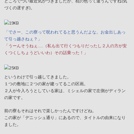
ところでつい最近気がつきましたが、枕の色って違うんですね(気
づくの遅すぎ)。
「でさー、この寮って呪われてると思うんだよな。お金出しあっ
て引っ越さねぇ？」
「うーんそうねぇ……（私も出て行くつもりだったし２人の方が安
くつくしちょうどいいわ）その話乗った！」
というわけで引っ越してきました。
１つの敷地に２つの家が建ってるこの区画。
２人が今入ろうとしている家は、ミシェルの家で左側がディラン
の家です。
前の寮もそれはそれで楽しかったんですけどね。
この家が「デニッシュ通り」にあるので、タイトルの由来になり
ました。