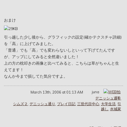
おまけ
引っ越した少し後から、グラフィックの設定(確かテクスチャ詳細)
を「高」に上げてみました。
「普通」でも「高」でも変わらないしといって下げてたんです
が、アップにしてみると全然違いました！
上の方の枕叩きの画像と比べてみると、こちらは草がちゃんと生
えてます！
なんか今まで損してた気分ですよ。
juna
March 13th, 2006 at 01:13 AM
デニッシュ通り
シムズ２
,
デニッシュ通り
,
プレイ日記
,
三世代目中心
,
大学生活
,
引
越し
,
水城家