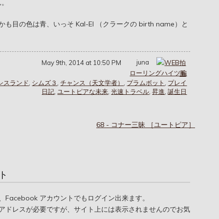
ん。
色は青、いっそ Kal-El （クラークの birth name）と
juna
May 9th, 2014 at 10:50 PM
ローリングハイツ編
シスランド
,
シムズ３
,
チャンス（天文学者）
,
プラムボット
,
プレイ
日記
,
ユートピアな未来
,
光速トラベル
,
昇進
,
誕生日
68 - コナー三昧 ［ユートピア］
ト
oogle、Facebook アカウントでもログイン出来ます。
アドレスが必要ですが、サイト上には表示されませんのでお気