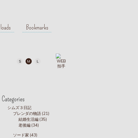
loads
Bookmarks
S
M
L
Categories
シムズ３日記
ブレンダの物語 (21)
結婚生活編 (35)
老後編 (34)
ソード家 (43)