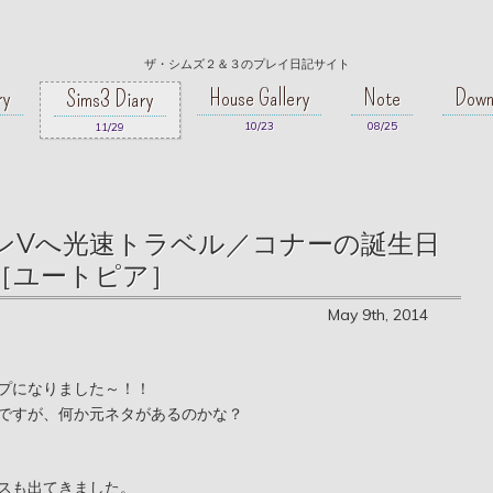
ザ・シムズ２＆３のプレイ日記サイト
ry
House Gallery
Note
Down
Sims3 Diary
10/23
08/25
11/29
 シムロンVへ光速トラベル／コナーの誕生日
［ユートピア］
May 9th, 2014
プになりました～！！
ですが、何か元ネタがあるのかな？
スも出てきました。