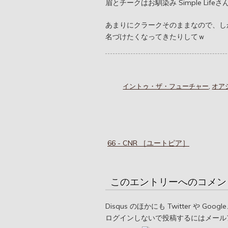
眉とチークはお馴染み Simple Lifeさ
あまりにクラークそのままなので、しかも目の
名づけたくなってきたりしてｗ
イントゥ・ザ・フューチャー
,
オア
66 - CNR ［ユートピア］
このエントリーへのコメン
Disqus のほかにも Twitter や G
ログインしないで投稿するにはメール