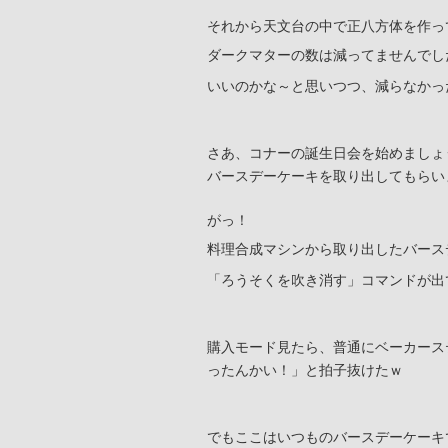
それから天文台の中で正八方体を作っ
ダークマターの数は減ってませんでし
いいのかな～と思いつつ、減らなかっ
さあ、コナーの誕生日会を始めましょ
バースデーケーキを取り出してもらい
がっ！
料理合成マシンから取り出したバース
「ろうそくを吹き消す」コマンドが出て
購入モード見たら、普通にベーカース
ったんかい！」と拍子抜けたｗ
でもここはいつものバースデーケーキ