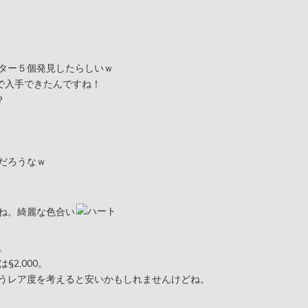
ター５個発見したらしいｗ
で入手できたんですね！
？
だろうなｗ
ね。綺麗な色合い
。
§2,000。
うレア度を考えると安いかもしれませんけどね。