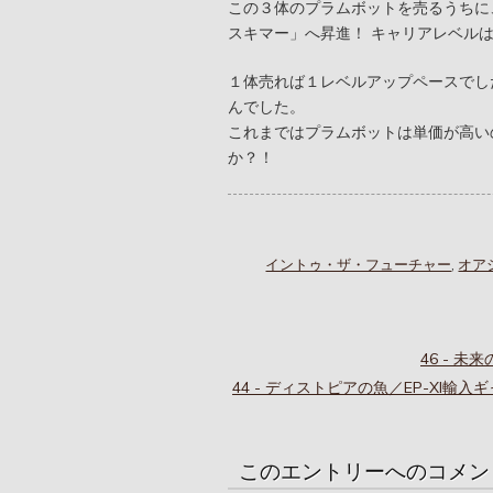
この３体のプラムボットを売るうちに
スキマー」へ昇進！ キャリアレベル
１体売れば１レベルアップペースでしたが
んでした。
これまではプラムボットは単価が高い
か？！
イントゥ・ザ・フューチャー
,
オア
46 - 
44 - ディストピアの魚／EP-XI
このエントリーへのコメン