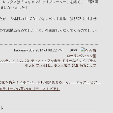
、レックスは「スキャンキャリブレーター」を経て、「回路図
は６になりました！
、３体目の LL-OD1 ではレベル７昇進には§573 足りませ
ので結構ぬるめでしたけど、今後厳しくなってくるのでしょう
juna
February 8th, 2014 at 08:22 PM
ローリングハイツ編
シスランド
,
シムズ３
,
ディストピアな未来
,
ドリームポッド
,
プラム
ボット
,
プレイ日記
,
ボット製作
,
昇進
,
特質チップ
未来の家を購入！／ホロペット10種類集まる、が… ［ディストピア］
輸入ギャラリーでお買い物 ［ディストピア］
ト