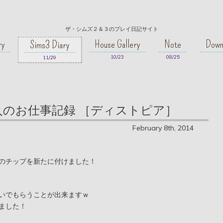
ザ・シムズ２＆３のプレイ日記サイト
ry
House Gallery
Note
Down
Sims3 Diary
10/23
08/25
11/29
 - ３人のお仕事記録 ［ディストピア］
February 8th, 2014
のチップを新たに付けました！
いでもらうことが出来ますｗ
ました！