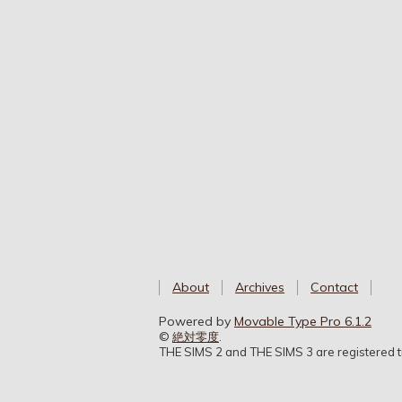
About
Archives
Contact
Powered by
Movable Type Pro 6.1.2
©
絶対零度
.
THE SIMS 2 and THE SIMS 3 are registered tr