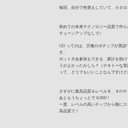
毎回、自分で色替えしていて、カタロ
初めての未来テクノロジー品質で作ら
チューンアップなしで♪
OD ってのは、労働ロボチップが英語では
す。
ボット大会参加もできる、家計を助けてくれるロボ
うがよかったかしら？（テキトーな英
って、どうでもいいことなんですけど
さすがに最高品質＆レベル８、９のチップ
あともうちょっとで 6,000！
一度、レベルの高いチップから順にス
高品質で！