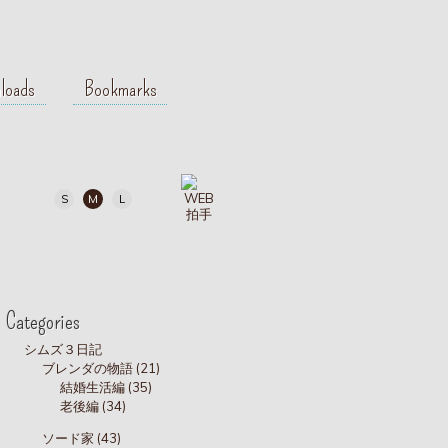
loads
Bookmarks
S
M
L
Categories
シムズ３日記
ブレンダの物語 (21)
結婚生活編 (35)
老後編 (34)
ソード家 (43)