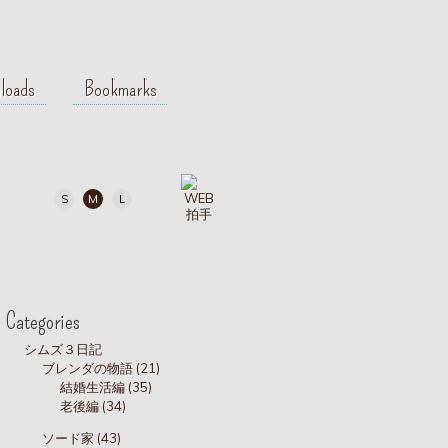
loads
Bookmarks
S
M
L
Categories
シムズ３日記
ブレンダの物語 (21)
結婚生活編 (35)
老後編 (34)
ソード家 (43)