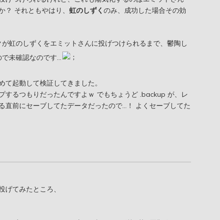
か？ それともやはり、
虹のしずく
のみ、成功した場合その効
クが虹のしずくをエミットさんに投げつけられるまで、鬱陶し
ので未確認なのです…
めて起動して検証してきました。
るつもりだったんですよｗ でもちょうど .backup が、レ
る直前にセーブしてたデータだったので…！ よくセーブしてた
投げてみたところ、