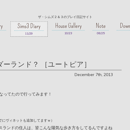
ザ・シムズ２＆３のプレイ日記サイト
ry
House Gallery
Note
Down
Sims3 Diary
10/23
08/25
11/29
- ワンダーランド？ ［ユートピア］
December 7th, 2013
なってたので行ってみます！
でにヴィネットも追加してますｗ）
シスランドの住人は、皆こんな陽気な歩き方をしてるんですよね