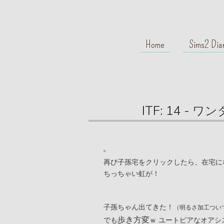
Home
Sims2 Dia
ITF: 14 
再び子孫宅をクリックしたら、在宅に
ちっちゃい虹が！
子孫ちゃん出てきた！
（明るさ加工つい
歩き方変
でも
ｗ ユートピアなオア