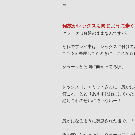
ｗ
何故かレックスも同じように歩く
クラークは普通のままなんですが。
それでプレイ中は、レックスに付けて
でも SS 整理してたときに、これか
クラークが公園に向かってる頃、
レックスは、エミットさんに「愚かに
何これ、ととりあえず記録はしていた
絶対これのせいに違いないー！
愚かになるように奨励された後で、「
～。
奨励前はなかったし、クラークにもな