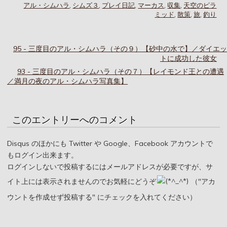
アル・シムハラ
,
シムズ３
,
プレイ日記
,
マーカス
,
収集
,
天空のピラ
ミッド
,
散策
,
旅
,
釣り
95 - 三度目のアル・シムハラ（その９）【砂中の水で】／ダイエッ
トに成功した彼女
93 - 三度目のアル・シムハラ（その７）【レイモンド王との遭遇
／満月の夜のアル・シムハラ写真集】
このエントリーへのコメント
Disqus のほかにも Twitter や Google、Facebook アカウントで
もログイン出来ます。
ログインしないで投稿するにはメールアドレスが必要ですが、サ
イト上には表示されませんのでお気軽にどうぞ
（"アカ
ウントを作成せず投稿する" にチェックを入れてください）