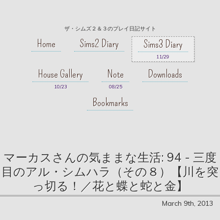
ザ・シムズ２＆３のプレイ日記サイト
Home
Sims2 Diary
Sims3 Diary
11/29
House Gallery
Note
Downloads
10/23
08/25
Bookmarks
マーカスさんの気ままな生活: 94 - 三度
目のアル・シムハラ（その８）【川を突
っ切る！／花と蝶と蛇と金】
March 9th, 2013