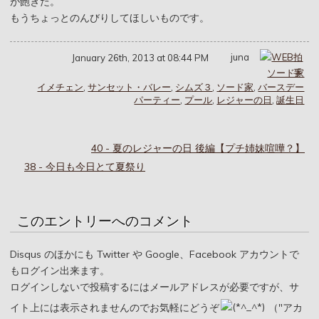
が飽きた。
もうちょっとのんびりしてほしいものです。
juna
January 26th, 2013 at 08:44 PM
ソード家
イメチェン
,
サンセット・バレー
,
シムズ３
,
ソード家
,
バースデー
パーティー
,
プール
,
レジャーの日
,
誕生日
40 - 夏のレジャーの日 後編【プチ姉妹喧嘩？】
38 - 今日も今日とて夏祭り
このエントリーへのコメント
Disqus のほかにも Twitter や Google、Facebook アカウントで
もログイン出来ます。
ログインしないで投稿するにはメールアドレスが必要ですが、サ
イト上には表示されませんのでお気軽にどうぞ
（"アカ