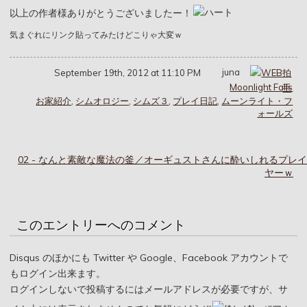
以上の作者様ありがとうございましたー！
気まぐれにリンク貼ってみたけどこりゃ大変ｗ
juna
September 19th, 2012 at 11:10 PM
Moonlight Falls
お家紹介
,
シムオロジー
,
シムズ３
,
プレイ日記
,
ムーンライト・フ
ォールズ
02 - なんと素敵な魔法の釜／オーギュストさんに酔いしれるプレイ
ヤーｗ
このエントリーへのコメント
Disqus のほかにも Twitter や Google、Facebook アカウントで
もログイン出来ます。
ログインしないで投稿するにはメールアドレスが必要ですが、サ