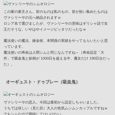
この家の家主さん。皆のものは私のもの、皆が拾い集めたものは
ヴァシリーサの元へ納品されますｗ
ロシア名で選びましたが、ヴァシリーサの意味はギリシャ語で女
王だそうな。いやはやイメージピッタリだったなｗ
魔法使いの魔法、錬金術、本関係の実績をやってもらいたいと思
っています。
魔法使いの寿命は人間シムと同じなんですね～（寿命設定「大
作」で吸血鬼と妖精が 1000日を超える中、魔女だけ 190日台だっ
た）。
オーギュスト・ドゥブレー（吸血鬼）
ヴァシリーサの恋人。今回は最初から設定しちゃいました。
うちでは珍しい（見た目）大人の色気ムンムンカップルですねｗ
でもシムなので期待してはいけない。