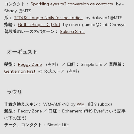
コンタクト：
Sparkling eyes ts2 conversion as contacts
by -
Shady-@MTS
爪：
REDUX: Longer Nails for the Ladies
by daluved1@MTS
指輪：
Gothic Rings - CiJ Gift
by aikea_guinea@Club Crimsyn
普段着のレースのパターン：
Sakura Sims
オーギュスト
髪型：
Peggy Zone
（有料） ／
口紅：
Simple Life ／
普段着：
Gentleman First
@ 公式ストア（有料）
ラウリ
非置き換えスキン：
WM-AMF-ND by
WM
(旧？subaxi)
髪型：
Peggy Zone ／
口紅：
Ephemera ("NS Eyes"という記事
の下のほう)
チーク、コンタクト：
Simple Life