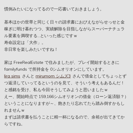
慣例みたいになってるので一応書いておきましょう。
基本ほかの世帯と同じく日々の請求書におびえながらせっせと金
稼ぎに明け暮れつつ、実績解除を目指しながらスーパーナチュラ
ル要素を満喫する…といった感じですｗ
寿命設定は「大作」。
非日常を楽しみたいですね！
家は FreeRealEstate で住みましたが、プレイ開始するときに
familyfunds で所持金を 0シムオリオンにしています。
lira sims
さんと
mirumom シムズ3
さんで借金としてちょっとず
つ返済していってるというのを見て、そういう考えもあるんだ！
と感銘を受け、私も今回そうしてみようと思いましたｗ
えー、開始時点で 159,166シムオリオンの借金（ローン返済額？）
ということになりますが～、飽きたり忘れてたら踏み倒すかもし
れませんｗ
まずは請求書を払うことに精一杯になるので、余裕が出てきてか
らですね。