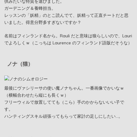
供みたいな特質を選びました。
ガーデニング＆養蜂担当。
レッスンの「妖精」のとこ読んでて、妖精って正直チートだと思
いました。得意分野多すぎないですか？
名前はフィンランド名から。Rauli だと意味は狼らしいので、Lauri
でよろしくｗ（こっちは Laurence のフィンランド語版だそうな）
ノナ（猫）
最後にヴァシリーサの使い魔ノナちゃん。一番画像でかいなｗ
（横幅合わせたら縦にも長くｗ）
フリーウィルで放置してても（こら）手のかからないいい子で
す。
ハンティングスキル頑張ってもらって家計の足しにしたい…。