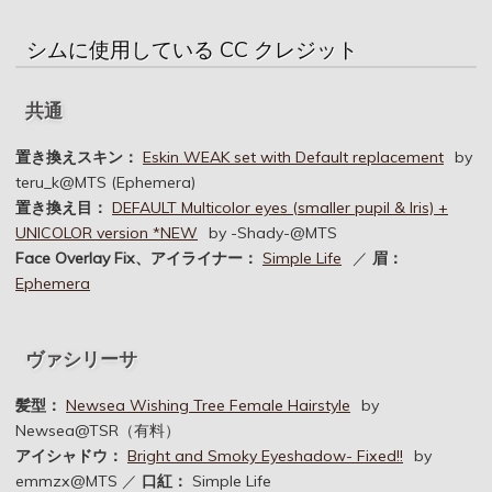
シムに使用している CC クレジット
共通
置き換えスキン：
Eskin WEAK set with Default replacement
by
teru_k@MTS (Ephemera)
置き換え目：
DEFAULT Multicolor eyes (smaller pupil & Iris) +
UNICOLOR version *NEW
by -Shady-@MTS
Face Overlay Fix、アイライナー：
Simple Life
／
眉：
Ephemera
ヴァシリーサ
髪型：
Newsea Wishing Tree Female Hairstyle
by
Newsea@TSR（有料）
アイシャドウ：
Bright and Smoky Eyeshadow- Fixed!!
by
emmzx@MTS ／
口紅：
Simple Life