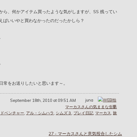
から、何かアイテム買ったような気がしますが、SS 残ってい
えばいいやと買わなかったのだったかしら？
、
。
日常をお送りしたいと思います～。
juna
September 18th, 2010 at 09:51 AM
マーカスさんの気ままな生活
アドベンチャー
,
アル・シムハラ
,
シムズ３
,
プレイ日記
,
マーカス
,
旅
27 - マーカスさんと意気投合したシム