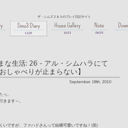
ザ・シムズ２＆３のプレイ日記サイト
ry
House Gallery
Note
Down
Sims3 Diary
10/23
08/25
11/29
な生活: 26 - アル・シムハラにて
おしゃべりが止まらない】
September 18th, 2010
たっ。
行きます～。
くいですが、ファハドさんって結構可愛いですね！(笑)