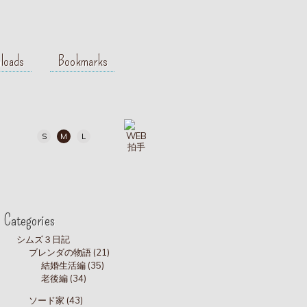
loads
Bookmarks
S
M
L
Categories
シムズ３日記
ブレンダの物語 (21)
結婚生活編 (35)
老後編 (34)
ソード家 (43)