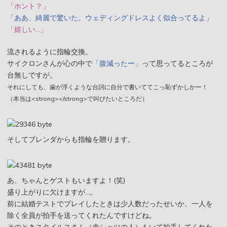
「ホント？」
「ああ、綺麗で驚いた。ウェディングドレスよく似合ってるよ」
「嬉しい…」
流されるように指輪交換。
サイクロンさんが心の中で
「腹減ったー」
って思ってるところが
台無しですが。
それにしても、歯が浮くような台詞に自分で書いててこっ恥ずかしかー！
（本当は<strong></strong>で叫びたいところだ）
そしてブレンダからも指輪を贈ります。
あ、ちゃんとゲストもいますよ！(笑)
盛り上がりに欠けますが…。
前に結婚テストでプレイしたときは少人数だったせいか、一人を
除く全員が拍手を送ってくれたんですけどね。