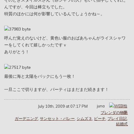
そのときスタイルスさん（赤シャツの人）もいて拍手してくれた
んですが、今回は棒立ちでした。
特質のほかには何が影響しているんでしょうかね～。
呼んだ覚えのないけど、黄色い服のおばあちゃんがライスシャワ
ーをしてくれて嬉しかったですｖ
ありがとう！
最後に海と太陽をバックにもう一枚！
一旦ここで切りますが、パーティはまだまだ続きます！
juna
July 10th, 2009 at 07:17 PM
ブレンダの物語
ガーデニング
,
サンセット・バレー
,
シムズ３
,
ビーチ
,
プレイ日記
,
結婚式