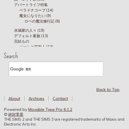
アパートライフ特集
ベラドナコーブ (14)
魔女になりたい (9)
ロベの魔法修行記 (8)
水城家の人々 (19)
デフォルト家族 (13)
完結もの
ジーンと宇宙人 (13)
水城家 (45)
Search
水城家 ショップライフ (5)
三世代目中心
十代 (18)
キャンパス
デニッシュ通り (20)
ボッグズホール寮 (18)
Back to Top
水城分家 (41)
About
Archives
Contact
バーキン家 (61)
ボイド家 (28)
Powered by
Movable Type Pro 6.1.2
ひっそりサロン (8)
©
絶対零度
.
THE SIMS 2 and THE SIMS 3 are registered trademarks of Maxis and
Electronic Arts Inc.