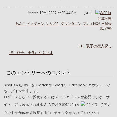
juna
March 19th, 2007 at 05:44 PM
水城分家
わんこ
,
イメチェン
,
シムズ２
,
ダウンタウン
,
プレイ日記
,
水城分
家
,
泥棒
21 - 双子の恋人探し
19 - 双子、十代になります
このエントリーへのコメント
Disqus のほかにも Twitter や Google、Facebook アカウントで
もログイン出来ます。
ログインしないで投稿するにはメールアドレスが必要ですが、サ
イト上には表示されませんのでお気軽にどうぞ
（"アカ
ウントを作成せず投稿する" にチェックを入れてください）