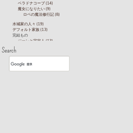
ベラドナコーブ (14)
魔女になりたい (9)
ロベの魔法修行記 (8)
水城家の人々 (19)
デフォルト家族 (13)
完結もの
ジーンと宇宙人 (13)
水城家 (45)
Search
水城家 ショップライフ (5)
三世代目中心
十代 (18)
キャンパス
デニッシュ通り (20)
ボッグズホール寮 (18)
水城分家 (41)
バーキン家 (61)
ボイド家 (28)
ひっそりサロン (8)