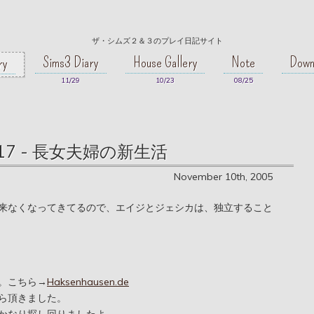
ザ・シムズ２＆３のプレイ日記サイト
Sims3 Diary
House Gallery
Note
Down
ry
11/29
10/23
08/25
 17 - 長女夫婦の新生活
November 10th, 2005
来なくなってきてるので、エイジとジェシカは、独立すること
。こちら→
Haksenhausen.de
ら頂きました。
かなり探し回りましたよ。