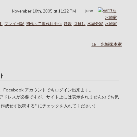
juna
November 10th, 2005 at 11:22 PM
水城家
生
,
プレイ日記
,
初代～二世代目中心
,
妊娠
,
引越し
,
水城分家
,
水城家
18 - 水城家本家
ト
oogle、Facebook アカウントでもログイン出来ます。
アドレスが必要ですが、サイト上には表示されませんのでお気
を作成せず投稿する" にチェックを入れてください）