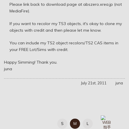
Please link back to download page at abszero.xrea.jp (not
MediaFire).
If you want to recolor my TS3 objects, it's okay to clone my
objects with credit and then please let me know.
You can include my TS2 object recolors/TS2 CAS items in
your FREE Lot/Sims with credit.
Happy Simming! Thank you.
juna
July 21st, 2011
juna
S
M
L