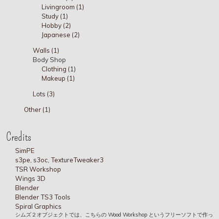
Livingroom (1)
Study (1)
Hobby (2)
Japanese (2)
Walls (1)
Body Shop
Clothing (1)
Makeup (1)
Lots (3)
Other (1)
Credits
SimPE
s3pe, s3oc, TextureTweaker3
TSR Workshop
Wings 3D
Blender
Blender TS3 Tools
Spiral Graphics
シムズ２オブジェクトでは、こちらの Wood Workshop というフリーソフトで作っ