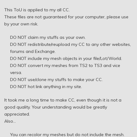
This ToU is applied to my all CC.
These files are not guaranteed for your computer, please use
by your own risk.
DO NOT claim my stuffs as your own.
DO NOT redistribute/reupload my CC to any other websites,
forums and Exchange.
DO NOT include my mesh objects in your file/Lot/World.
DO NOT convert my meshes from TS2 to TS3 and vice
versa.
DO NOT use/clone my stuffs to make your CC.
DO NOT hot link anything in my site.
It took me a long time to make CC, even though it is not a
good quality. Your understanding would be greatly
appreciated.
Also...
You can recolor my meshes but do not include the mesh.