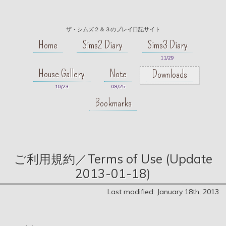
ザ・シムズ２＆３のプレイ日記サイト
Home
Sims2 Diary
Sims3 Diary
11/29
House Gallery
Note
Downloads
10/23
08/25
Bookmarks
ご利用規約／Terms of Use (Update
2013-01-18)
Last modified:
January 18th, 2013